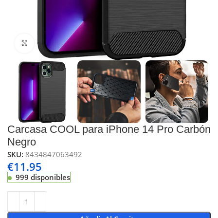
Click to enlarge
Carcasa COOL para iPhone 14 Pro Carbón
Negro
SKU:
8434847063492
€
11.95
999 disponibles