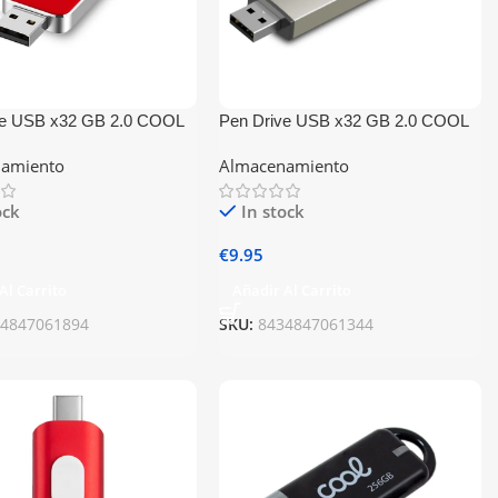
ve USB x32 GB 2.0 COOL
Pen Drive USB x32 GB 2.0 COOL
jo
Optimus Silver
amiento
Almacenamiento
ock
In stock
€
9.95
Al Carrito
Añadir Al Carrito
34847061894
SKU:
8434847061344