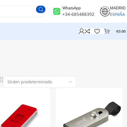
WhatsApp
MADRID
+34-685488392
ESPAÑA
€
0.00