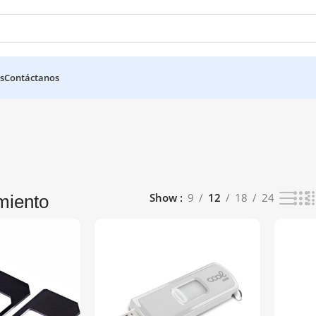
s
Contáctanos
Show
9
12
18
24
miento