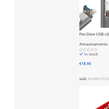
Pen Drive USB x
En 1) Lightning / 
Almacenamiento
In stock
€
18.95
Añadir Al Carrito
SKU:
8434847052