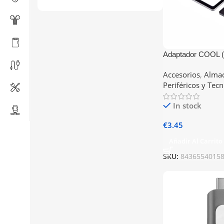
Adaptador COOL (
Sim Conversión Mi
Accesorios
,
Alma
Periféricos y Tec
In stock
€
3.45
Añadir Al Carrito
SKU:
8436554015