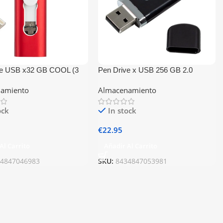
ve USB x32 GB COOL (3
Pen Drive x USB 256 GB 2.0
htning / Tipo-C / USB Rojo
COOL Cover Negro
amiento
Almacenamiento
ock
In stock
€
22.95
Al Carrito
Añadir Al Carrito
34847046983
SKU:
8434847053981