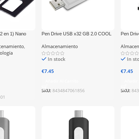
2 en 1) Nano
Pen Drive USB x32 GB 2.0 COOL
Pen Dri
cro Sim / SIM
Basic Blanco
Board Ro
cenamiento
,
Almacenamiento
Almacen
nología
In stock
In st
€
7.45
€
7.45
Añadir Al Carrito
Añadir 
SKU:
8434847061856
SKU:
84
801