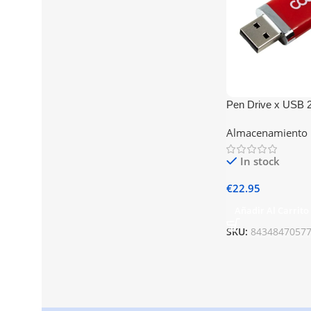
Pen Drive x USB 
COOL Cover Rojo
Almacenamiento
In stock
€
22.95
Añadir Al Carrito
SKU:
8434847057