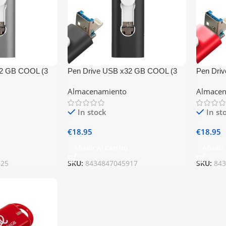
32 GB COOL (3
Pen Drive USB x32 GB COOL (3
Pen Dri
Tipo-C / USB Gris
en 1) Lightning / Tipo-C / USB
en 1) Lig
Almacenamiento
Almacen
Negro
In stock
In st
€
18.95
€
18.95
Añadir Al Carrito
Añadir 
625
SKU:
8434847045917
SKU:
84