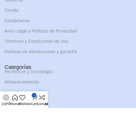
Tienda
Contáctanos
Aviso Legal y Políticas de Privacidad
Términos y Condiciones de Uso
Políticas de devoluciones y garantía
Categorías
Perifericos y Tecnología
Almacenamiento
Auriculares
0
Altavoces Música
LOPD
Home
Wishlist
Cart
Compare
My account
Funda Móviles
Smartwatches
Móviles