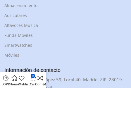
Almacenamiento
Auriculares
Altavoces Música
Funda Móviles
Smartwatches
Móviles
Información de contacto
0
Calle Antonio López 59, Local 40, Madrid, ZIP: 28019
LOPD
Home
Wishlist
Cart
Compare
My account
Contacto via email
Atención Al CLientes
Copyright© 2025 jyjtecnoshop.com, All rights reserved.