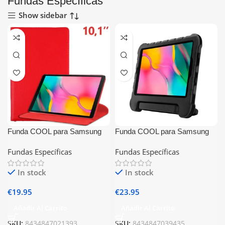
Fundas Específicas
Show sidebar
Funda COOL para Samsung
Funda COOL para Samsung
Galaxy Tab A (2019) T510 /
Galaxy Tab A (2019) T510 /
Fundas Específicas
Fundas Específicas
T515 Polipiel Liso Rojo 10.1
T515 Ultrashock Negro 10.1
pulg
pulg
In stock
In stock
€
19.95
€
23.95
Añadir Al Carrito
Añadir Al Carrito
SKU:
8434847021393
SKU:
8434847039435