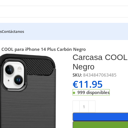
s
Contáctanos
 COOL para iPhone 14 Plus Carbón Negro
Carcasa COOL 
Negro
SKU:
8434847063485
€
11.95
999 disponibles