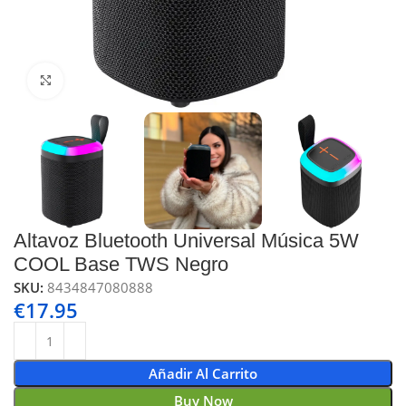
Click to enlarge
Altavoz Bluetooth Universal Música 5W
COOL Base TWS Negro
SKU:
8434847080888
€
17.95
Añadir Al Carrito
Buy Now