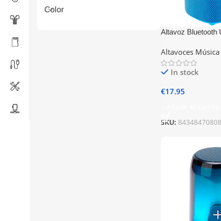
Color
Altavoz Bluetooth
5W COOL Base T
Altavoces Música
In stock
€
17.95
Añadir Al Carrito
SKU:
8434847080