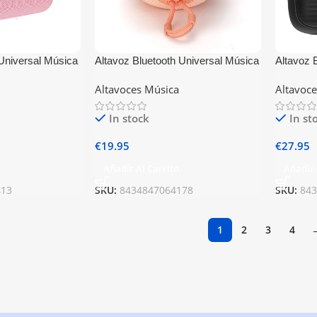
 Universal Música
Altavoz Bluetooth Universal Música
Altavoz 
Rosa
6W COOL Boom Salmón
6W COOL
Altavoces Música
Altavoc
Micrófon
In stock
In st
€
19.95
€
27.95
Añadir Al Carrito
Añadir 
413
SKU:
8434847064178
SKU:
84
1
2
3
4