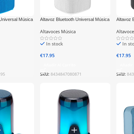
 Universal Música
Altavoz Bluetooth Universal Música
Altavoz 
WS Azul
5W COOL Base TWS Blanco
5W COO
Altavoces Música
Altavoc
In stock
In st
€
17.95
€
17.95
Añadir Al Carrito
Añadir 
895
SKU:
8434847080871
SKU:
84