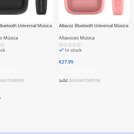
Bluetooth Universal Música
Altavoz Bluetooth Universal Música
 Mini Karaoke + 1
6W COOL Mini Karaoke + 1
es Música
Altavoces Música
o Negro
Micrófono Rosa
ock
In stock
€
27.95
Al Carrito
Añadir Al Carrito
34847068589
SKU:
8434847068596
→