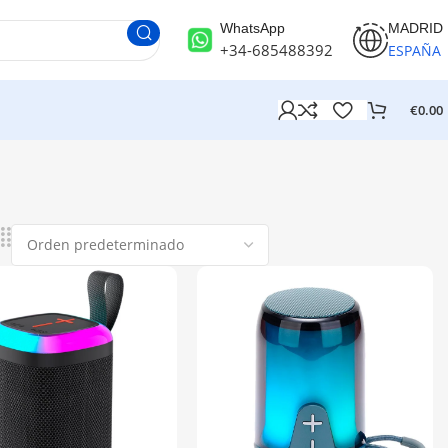
WhatsApp
MADRID
+34-685488392
ESPAÑA
€
0.00