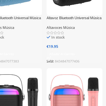
Bluetooth Universal Música
Altavoz Bluetooth Universal Música
 Candy Celeste
5W COOL Candy Negro
es Música
Altavoces Música
ock
In stock
€
19.95
Al Carrito
Añadir Al Carrito
34847077383
SKU:
8434847077406