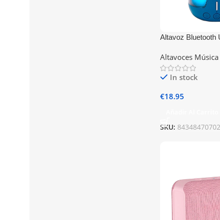
Altavoz Bluetooth
5W COOL Blast M
Altavoces Música
In stock
€
18.95
Añadir Al Carrito
SKU:
8434847070