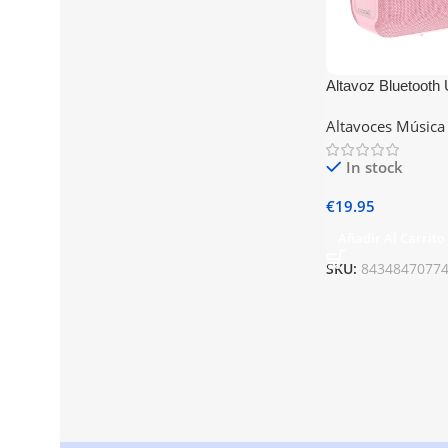
Altavoz Bluetooth
5W COOL Candy 
Altavoces Música
In stock
€
19.95
Añadir Al Carrito
SKU:
8434847077