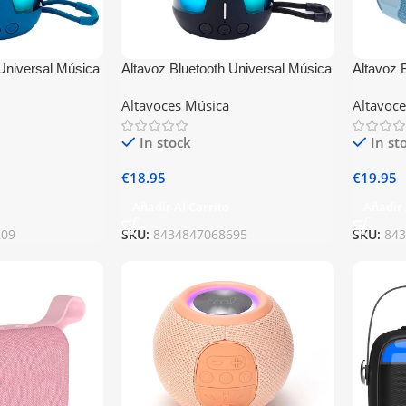
 Universal Música
Altavoz Bluetooth Universal Música
Altavoz 
arino
5W COOL Blast Negro
5W COOL
Altavoces Música
Altavoc
In stock
In st
€
18.95
€
19.95
Añadir Al Carrito
Añadir 
209
SKU:
8434847068695
SKU:
84