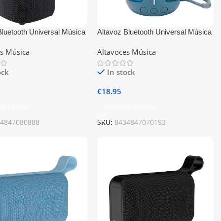
Bluetooth Universal Música
Altavoz Bluetooth Universal Música
L Base TWS Negro
5W COOL Blast Gris
es Música
Altavoces Música
ock
In stock
€
18.95
Al Carrito
Añadir Al Carrito
34847080888
SKU:
8434847070193