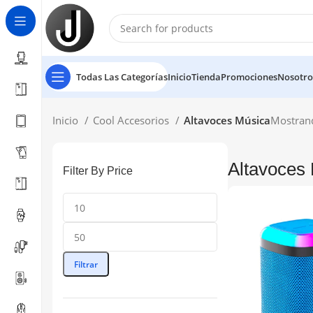
Todas Las Categorías
Inicio
Tienda
Promociones
Nosotro
Inicio
Cool Accesorios
Altavoces Música
Mostrand
Altavoces
Filter By Price
Filtrar