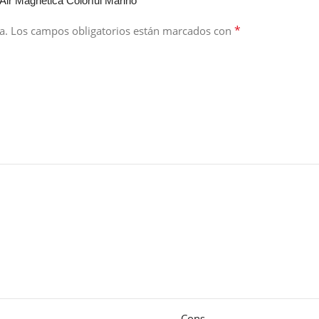
Air Magnética Colorful Marino”
*
a.
Los campos obligatorios están marcados con
Cons