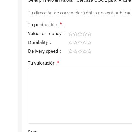
Sé el primero en valorar “Carcasa COOL para iPhone 
Tu dirección de correo electrónico no será publicad
*
Tu puntuación
Value for money
Durability
Delivery speed
*
Tu valoración
Pros