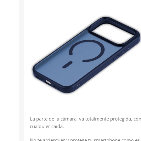
La parte de la cámara, va totalmente protegida, con
cualquier caída.
No te arriesgues y protege tu smartphone como es d