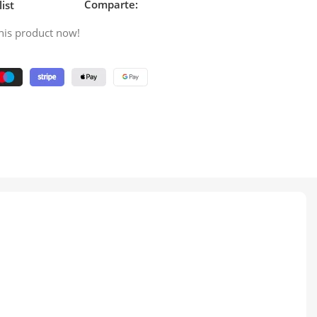
Comparte:
ist
his product now!