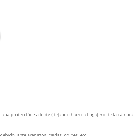
 una protección saliente (dejando hueco el agujero de la cámara) 
ebido, ante arañazos, caídas, golpes, etc…