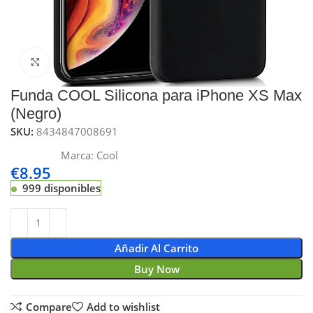
Click to enlarge
Funda COOL Silicona para iPhone XS Max
(Negro)
SKU:
8434847008691
Marca:
Cool
€
8.95
999 disponibles
Añadir Al Carrito
Buy Now
Compare
Add to wishlist