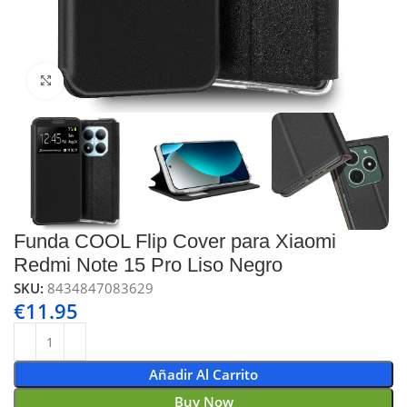
Click to enlarge
Funda COOL Flip Cover para Xiaomi
Redmi Note 15 Pro Liso Negro
SKU:
8434847083629
€
11.95
Añadir Al Carrito
Buy Now