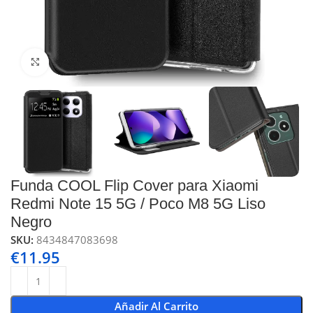
Click to enlarge
Funda COOL Flip Cover para Xiaomi
Redmi Note 15 5G / Poco M8 5G Liso
Negro
SKU:
8434847083698
€
11.95
Añadir Al Carrito