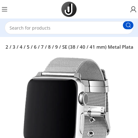
 / 3 / 4 / 5 / 6 / 7 / 8 / 9 / SE (38 / 40 / 41 mm) Metal Plata