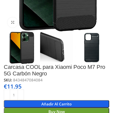
Click to enlarge
Carcasa COOL para Xiaomi Poco M7 Pro
5G Carbón Negro
SKU:
8434847084084
€
11.95
Añadir Al Carrito
Buy Now