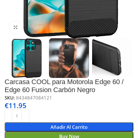
Click to enlarge
Carcasa COOL para Motorola Edge 60 /
Edge 60 Fusion Carbón Negro
SKU:
8434847084121
€
11.95
Añadir Al Carrito
Buy Now