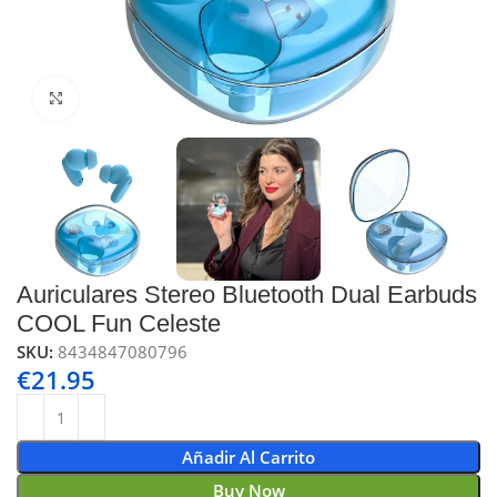
Click to enlarge
Auriculares Stereo Bluetooth Dual Earbuds
COOL Fun Celeste
SKU:
8434847080796
€
21.95
Añadir Al Carrito
Buy Now