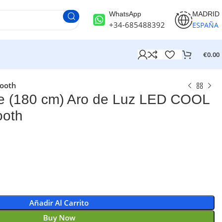
WhatsApp
MADRID
+34-685488392
ESPAÑA
€
0.00
tooth
de (180 cm) Aro de Luz LED COOL
ooth
Añadir Al Carrito
Buy Now