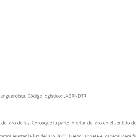
vanguardista. Código logístico: LXBRNDTR
del aro de luz. Enrosque la parte inferior del aro en el sentido de 
tirá ajustar la luz del aro 360º. Luego, apriete el cabezal para fij