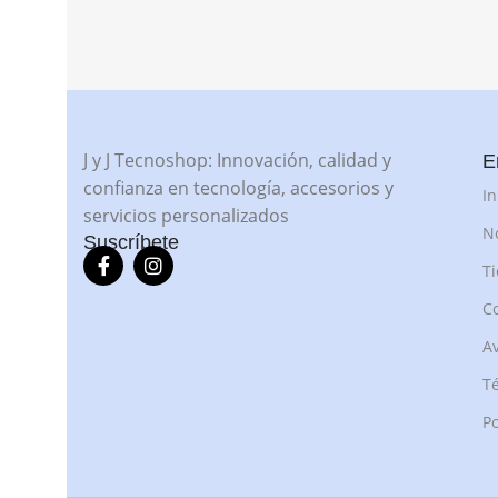
J y J Tecnoshop: Innovación, calidad y
E
confianza en tecnología, accesorios y
In
servicios personalizados
N
Suscríbete
T
C
Av
Té
Po