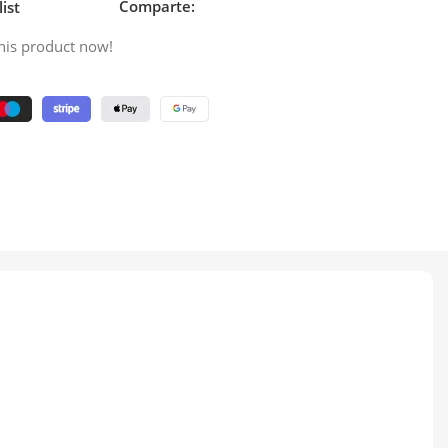
Comparte:
ist
his product now!