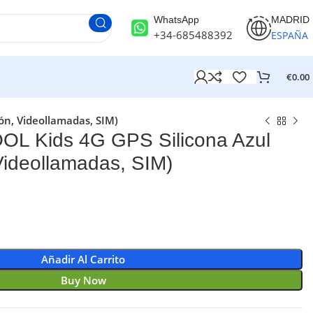
WhatsApp
MADRID
+34-685488392
ESPAÑA
€
0.00
ón, Videollamadas, SIM)
OL Kids 4G GPS Silicona Azul
 Videollamadas, SIM)
Añadir Al Carrito
Buy Now