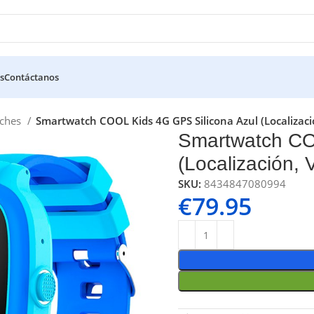
s
Contáctanos
tches
Smartwatch COOL Kids 4G GPS Silicona Azul (Localizaci
Smartwatch CO
(Localización,
SKU:
8434847080994
€
79.95