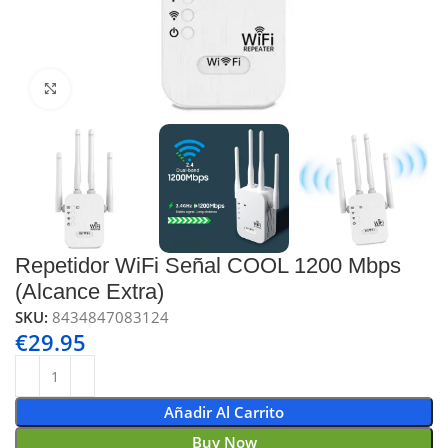
Click to enlarge
Repetidor WiFi Señal COOL 1200 Mbps
(Alcance Extra)
SKU:
8434847083124
€
29.95
Añadir Al Carrito
Buy Now