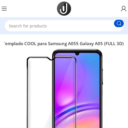
stal Templado COOL para Samsung A055 Galaxy A05 (FULL 3D)