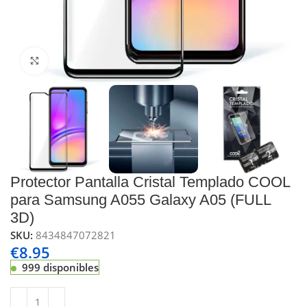
Click to enlarge
Protector Pantalla Cristal Templado COOL
para Samsung A055 Galaxy A05 (FULL
3D)
SKU:
8434847072821
€
8.95
999 disponibles