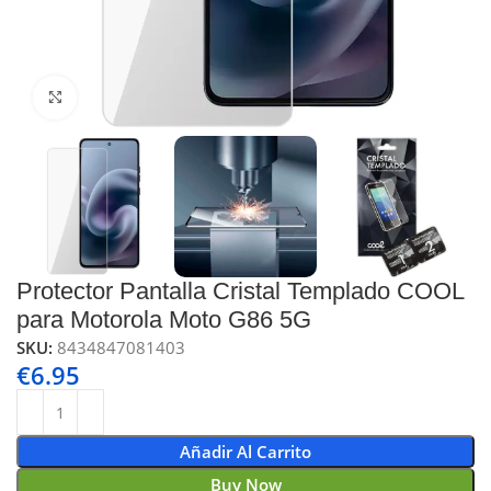
Click to enlarge
Protector Pantalla Cristal Templado COOL
para Motorola Moto G86 5G
SKU:
8434847081403
€
6.95
Añadir Al Carrito
Buy Now