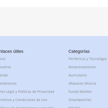
nlaces útiles
Categorías
icio
Perifericos y Tecnología
osotros
Almacenamiento
ienda
Auriculares
ontáctanos
Altavoces Música
iso Legal y Políticas de Privacidad
Funda Móviles
rminos y Condiciones de Uso
Smartwatches
líticas de devoluciones y garantía
Móviles