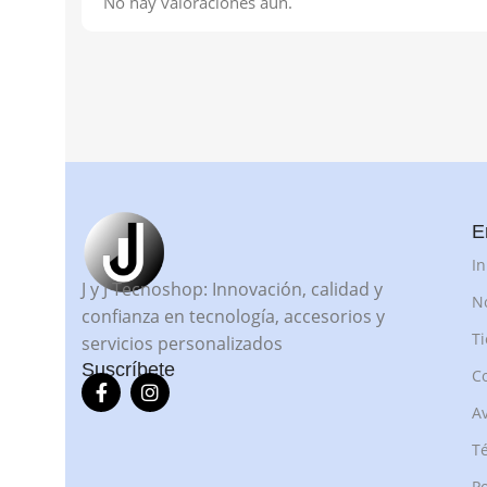
No hay valoraciones aún.
E
In
J y J Tecnoshop: Innovación, calidad y
N
confianza en tecnología, accesorios y
T
servicios personalizados
Suscríbete
C
Av
Té
Po