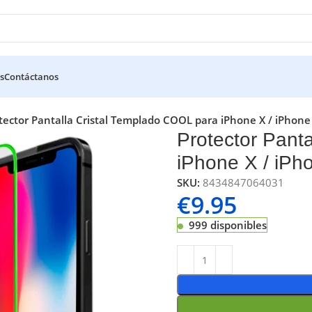
s
Contáctanos
tector Pantalla Cristal Templado COOL para iPhone X / iPhone
Protector Pant
iPhone X / iPh
SKU:
8434847064031
€
9.95
999 disponibles