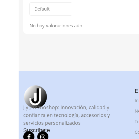
No hay valoraciones aún.
E
In
J y J Tecnoshop: Innovación, calidad y
N
confianza en tecnología, accesorios y
T
servicios personalizados
Suscríbete
C