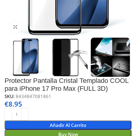
Click to enlarge
Protector Pantalla Cristal Templado COOL
para iPhone 17 Pro Max (FULL 3D)
SKU:
8434847081861
€
8.95
Añadir Al Carrito
Buy Now