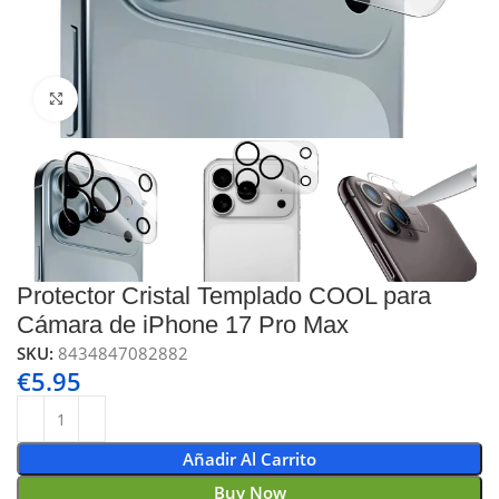
Click to enlarge
Protector Cristal Templado COOL para
Cámara de iPhone 17 Pro Max
SKU:
8434847082882
€
5.95
Añadir Al Carrito
Buy Now