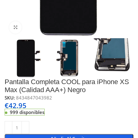
Click to enlarge
Pantalla Completa COOL para iPhone XS
Max (Calidad AAA+) Negro
SKU:
8434847043982
€
42.95
999 disponibles