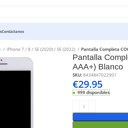
s
Contáctanos
e
iPhone 7 / 8 / SE (2020) / SE (2022)
Pantalla Completa COO
Pantalla Compl
AAA+) Blanco
SKU:
8434847022901
€
29.95
999 disponibles