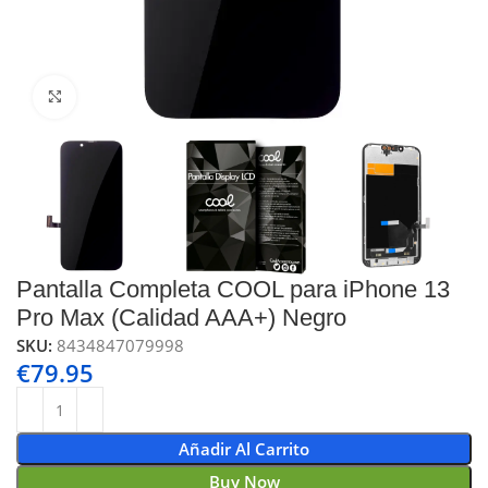
Click to enlarge
Pantalla Completa COOL para iPhone 13
Pro Max (Calidad AAA+) Negro
SKU:
8434847079998
€
79.95
Añadir Al Carrito
Buy Now