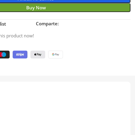
Buy Now
Comparte:
ist
his product now!