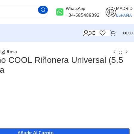
WhatsApp
MADRID
+34-685488392
ESPAÑA
€
0.00
lg) Rosa
o COOL Riñonera Universal (5.5
sa
Añadir Al Carrito