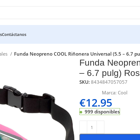
s
Contáctanos
ales
Funda Neopreno COOL Riñonera Universal (5.5 – 6.7 pu
Funda Neopren
– 6.7 pulg) Ro
SKU:
8434847057057
Marca:
Cool
€
12.95
999 disponibles