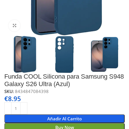
Click to enlarge
Funda COOL Silicona para Samsung S948
Galaxy S26 Ultra (Azul)
SKU:
8434847084398
€
8.95
Añadir Al Carrito
Buy Now