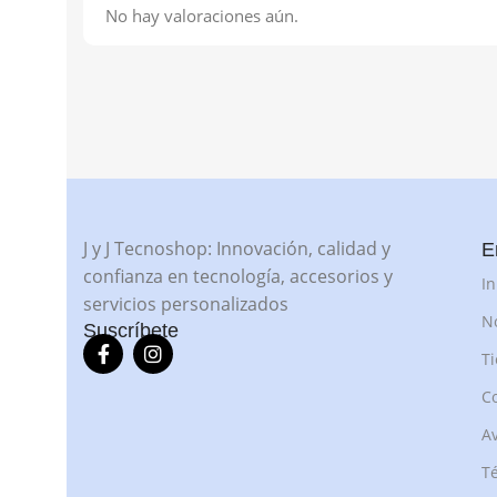
No hay valoraciones aún.
J y J Tecnoshop: Innovación, calidad y
E
confianza en tecnología, accesorios y
In
servicios personalizados
N
Suscríbete
T
C
Av
Té