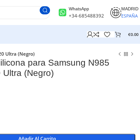
WhatsApp
MADRID
+34-685488392
ESPAÑA
€
0.00
0 Ultra (Negro)
licona para Samsung N985
 Ultra (Negro)
Añadir Al Carrito