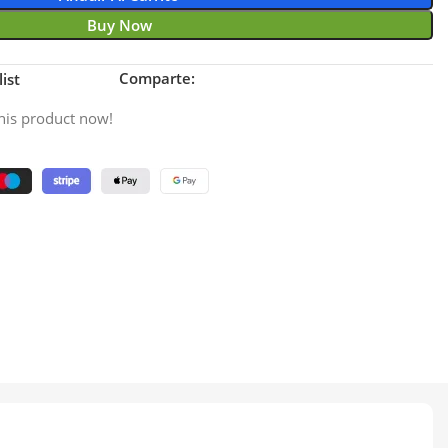
Buy Now
Comparte:
ist
his product now!