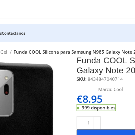
s
Contáctanos
a Gel
Funda COOL Silicona para Samsung N985 Galaxy Note 2
Funda COOL Si
Galaxy Note 20
SKU:
8434847040714
Marca:
Cool
€
8.95
999 disponibles