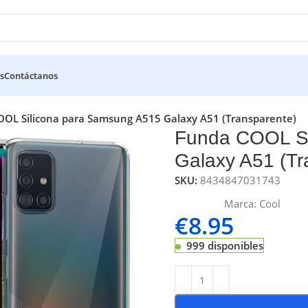
s
Contáctanos
OL Silicona para Samsung A515 Galaxy A51 (Transparente)
Funda COOL Si
Galaxy A51 (Tr
SKU:
8434847031743
Marca:
Cool
€
8.95
999 disponibles