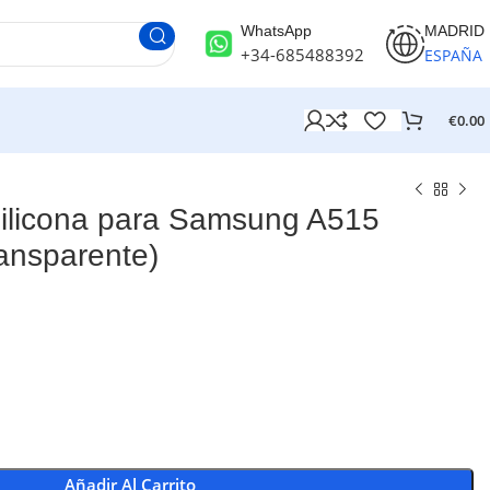
WhatsApp
MADRID
+34-685488392
ESPAÑA
€
0.00
licona para Samsung A515
ansparente)
Añadir Al Carrito