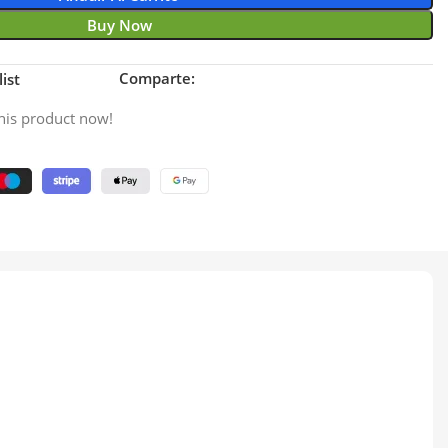
Buy Now
Comparte:
ist
his product now!