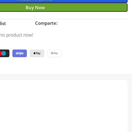
Buy Now
Comparte:
ist
his product now!