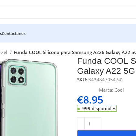
s
Contáctanos
a Gel
Funda COOL Silicona para Samsung A226 Galaxy A22 5G
Funda COOL Si
Galaxy A22 5G 
SKU:
8434847054742
Marca:
Cool
€
8.95
999 disponibles