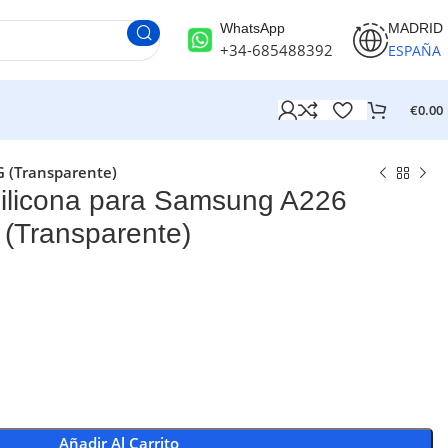
WhatsApp
MADRID
+34-685488392
ESPAÑA
€
0.00
 (Transparente)
licona para Samsung A226
(Transparente)
Añadir Al Carrito