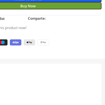
Buy Now
Comparte:
ist
his product now!