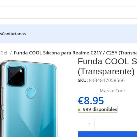
s
Contáctanos
a Gel
Funda COOL Silicona para Realme C21Y / C25Y (Transp
Funda COOL Si
(Transparente)
SKU:
8434847058566
Marca:
Cool
€
8.95
999 disponibles