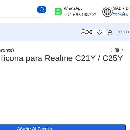
WhatsApp
MADRID
+34-685488392
ESPAÑA
€
0.00
arente)
licona para Realme C21Y / C25Y
Añadir Al Carrito