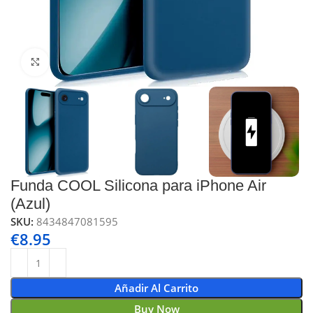
Click to enlarge
Funda COOL Silicona para iPhone Air
(Azul)
SKU:
8434847081595
€
8.95
Añadir Al Carrito
Buy Now