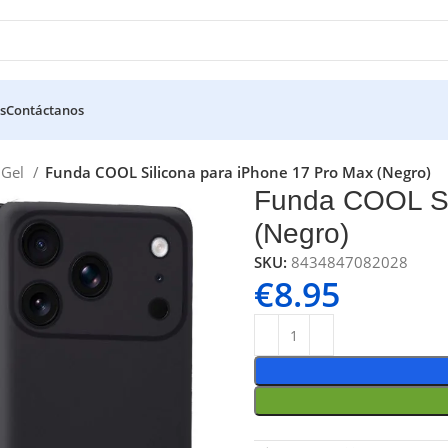
s
Contáctanos
a Gel
Funda COOL Silicona para iPhone 17 Pro Max (Negro)
Funda COOL Si
(Negro)
SKU:
8434847082028
€
8.95