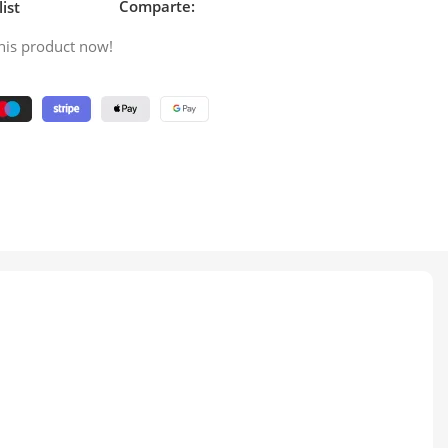
Comparte:
ist
his product now!