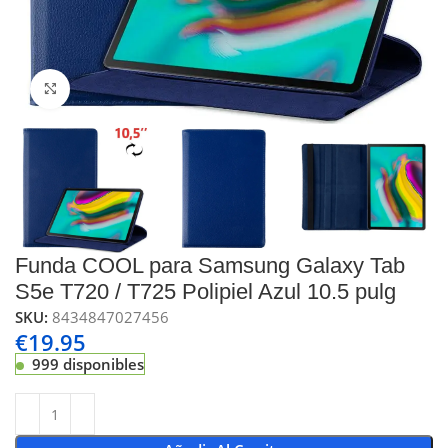
Click to enlarge
Funda COOL para Samsung Galaxy Tab
S5e T720 / T725 Polipiel Azul 10.5 pulg
SKU:
8434847027456
€
19.95
999 disponibles