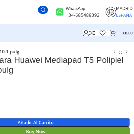
WhatsApp
MADRID
+34-685488392
ESPAÑA
€
0.00
10.1 pulg
ra Huawei Mediapad T5 Polipiel
pulg
Añadir Al Carrito
Buy Now