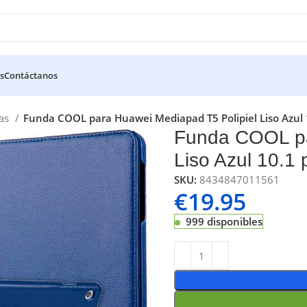
s
Contáctanos
cas
Funda COOL para Huawei Mediapad T5 Polipiel Liso Azul 
Funda COOL pa
Liso Azul 10.1 
SKU:
8434847011561
€
19.95
999 disponibles