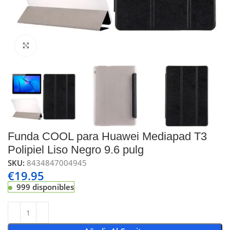
Click to enlarge
Funda COOL para Huawei Mediapad T3
Polipiel Liso Negro 9.6 pulg
SKU:
8434847004945
€
19.95
999 disponibles