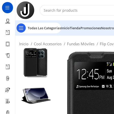
Todas Las Categorías
Inicio
Tienda
Promociones
Nosotro
Inicio
Cool Accesorios
Fundas Móviles
Flip Co