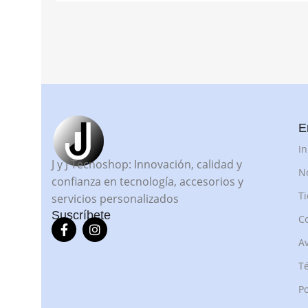
E
In
J y J Tecnoshop: Innovación, calidad y
N
confianza en tecnología, accesorios y
T
servicios personalizados
Suscríbete
C
Av
Té
Po