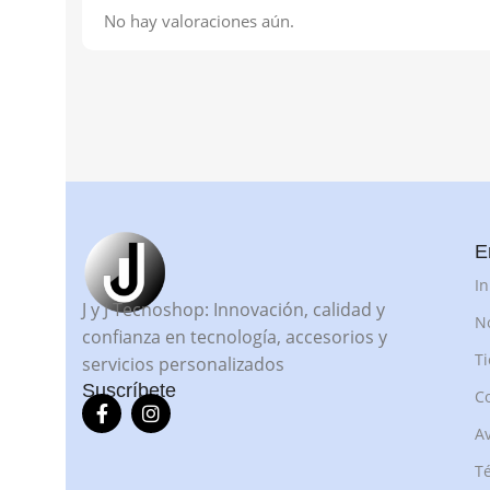
No hay valoraciones aún.
E
In
J y J Tecnoshop: Innovación, calidad y
N
confianza en tecnología, accesorios y
T
servicios personalizados
Suscríbete
C
Av
Té