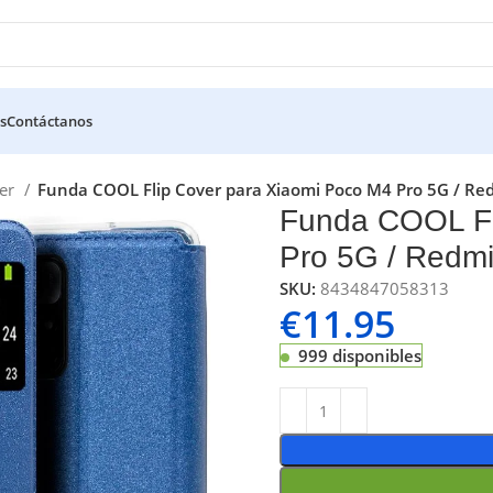
s
Contáctanos
ver
Funda COOL Flip Cover para Xiaomi Poco M4 Pro 5G / Red
Funda COOL Fl
Pro 5G / Redmi
SKU:
8434847058313
€
11.95
999 disponibles