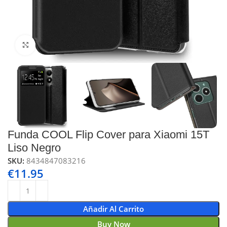
Click to enlarge
Funda COOL Flip Cover para Xiaomi 15T
Liso Negro
SKU:
8434847083216
€
11.95
Añadir Al Carrito
Buy Now