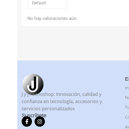
No hay valoraciones aún.
E
In
J y J Tecnoshop: Innovación, calidad y
N
confianza en tecnología, accesorios y
T
servicios personalizados
Suscríbete
C
Av