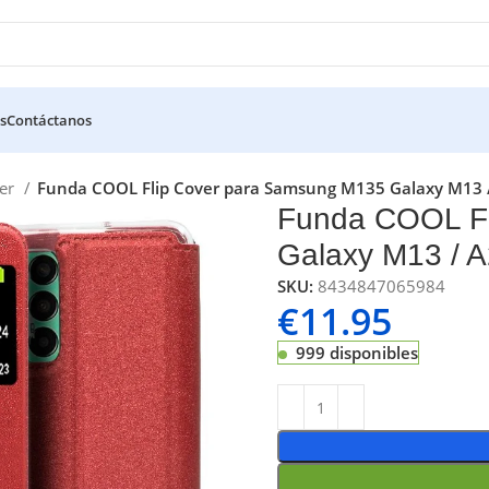
s
Contáctanos
ver
Funda COOL Flip Cover para Samsung M135 Galaxy M13 /
Funda COOL Fl
Galaxy M13 / A
SKU:
8434847065984
€
11.95
999 disponibles