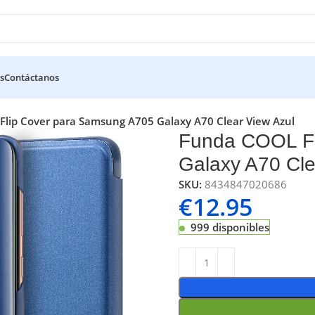
s
Contáctanos
lip Cover para Samsung A705 Galaxy A70 Clear View Azul
Funda COOL Fl
Galaxy A70 Cle
SKU:
8434847020686
€
12.95
999 disponibles