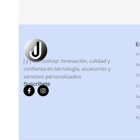
E
In
J y J Tecnoshop: Innovación, calidad y
N
confianza en tecnología, accesorios y
T
servicios personalizados
Suscríbete
C
Av
Té
Po