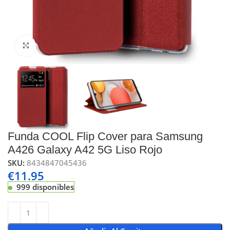
Click to enlarge
Funda COOL Flip Cover para Samsung
A426 Galaxy A42 5G Liso Rojo
SKU:
8434847045436
€
11.95
999 disponibles