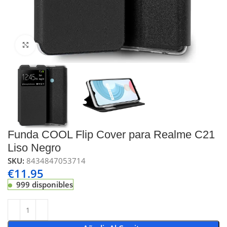
Click to enlarge
Funda COOL Flip Cover para Realme C21
Liso Negro
SKU:
8434847053714
€
11.95
999 disponibles