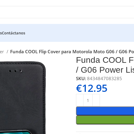
s
Contáctanos
ver
Funda COOL Flip Cover para Motorola Moto G06 / G06 Po
Funda COOL Fl
/ G06 Power Li
SKU:
8434847083285
€
12.95