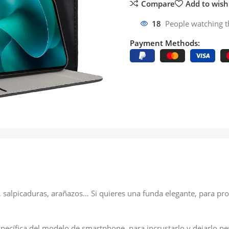
Compare
Add to wishl
18
People watching t
Payment Methods:
alpicaduras, arañazos… Si quieres una funda elegante, para prot
específica del modelo de smartphone, para incrustarlo y dejarlo p