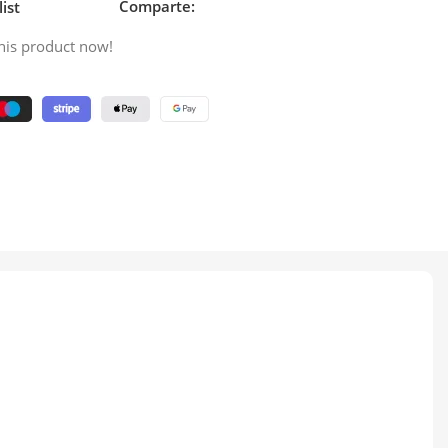
Comparte:
ist
his product now!