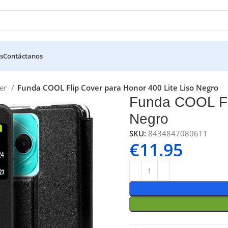
s
Contáctanos
ver
Funda COOL Flip Cover para Honor 400 Lite Liso Negro
Funda COOL Fli
Negro
SKU:
8434847080611
€
11.95