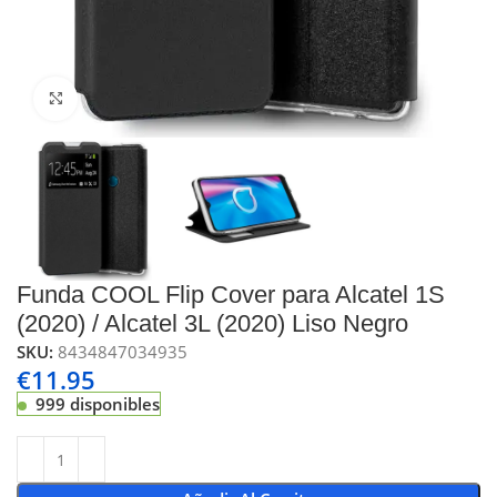
Click to enlarge
Funda COOL Flip Cover para Alcatel 1S
(2020) / Alcatel 3L (2020) Liso Negro
SKU:
8434847034935
€
11.95
999 disponibles