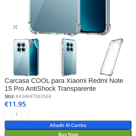
Click to enlarge
Carcasa COOL para Xiaomi Redmi Note
15 Pro AntiShock Transparente
SKU:
8434847083568
€
11.95
Añadir Al Carrito
Buy Now